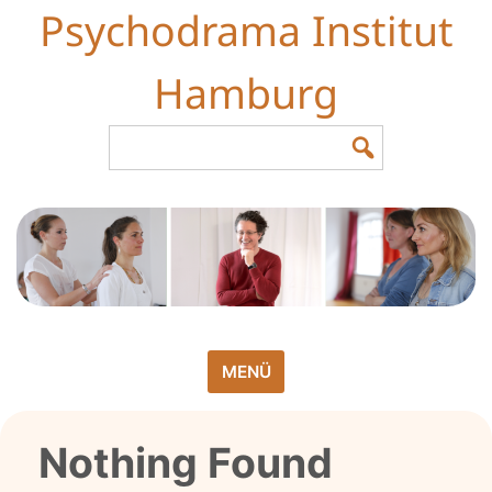
Skip
Psychodrama Institut
to
content
Hamburg
Search
for:
MENÜ
Nothing Found