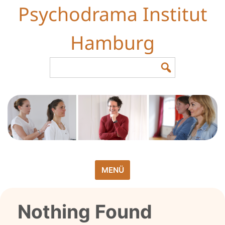
Skip
Psychodrama Institut
to
content
Hamburg
Search
for:
MENÜ
Nothing Found