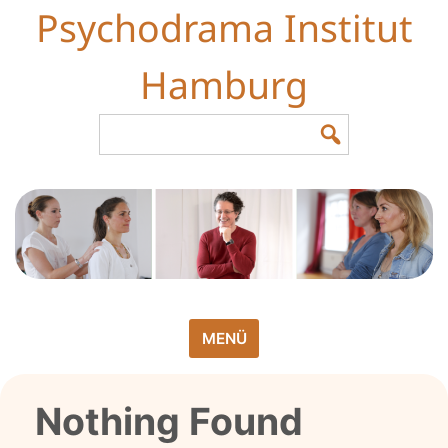
Skip
Psychodrama Institut
to
content
Hamburg
Search
for:
MENÜ
Nothing Found